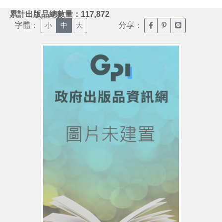
:::
累計出版品總數量：117,872
字體：
分享：
臉書分享(另開新視窗)
噗浪分享(另開新視
Line分享(另
小
中
大