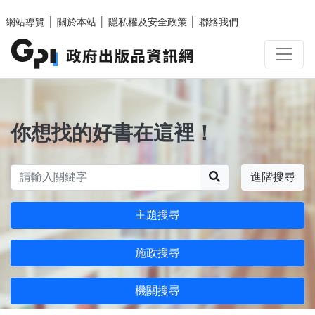
跳至主要內容區塊
網站導覽
│
關於本站
│
隱私權及安全政策
│
聯絡我們
你想找的好書在這裡！
搜尋
進階搜尋
主題搜尋
施政搜尋
機關搜尋