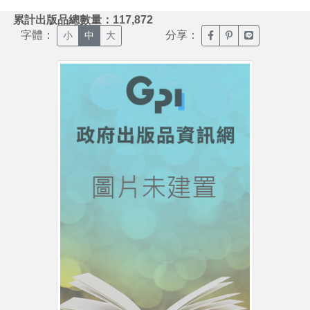
:::
累計出版品總數量：117,872
字體：
分享：
臉書分享(另開新視窗)
噗浪分享(另開新視
Line分享(另
小
中
大