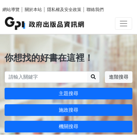
跳至主要內容區塊
網站導覽
│
關於本站
│
隱私權及安全政策
│
聯絡我們
你想找的好書在這裡！
搜尋
進階搜尋
主題搜尋
施政搜尋
機關搜尋