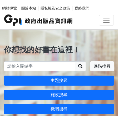
跳至主要內容區塊
網站導覽
│
關於本站
│
隱私權及安全政策
│
聯絡我們
你想找的好書在這裡！
搜尋
進階搜尋
主題搜尋
施政搜尋
機關搜尋