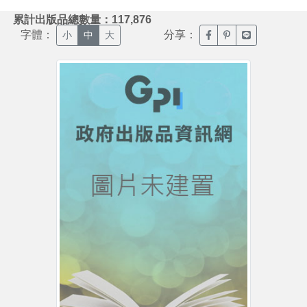
:::
累計出版品總數量：117,876
字體：
分享：
臉書分享(另開新視窗)
噗浪分享(另開新視
Line分享(另
小
中
大