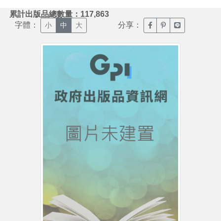
:::
累計出版品總數量：117,863
字體：
分享：
臉書分享(另開新視窗)
噗浪分享(另開新視
Line分享(另
小
中
大