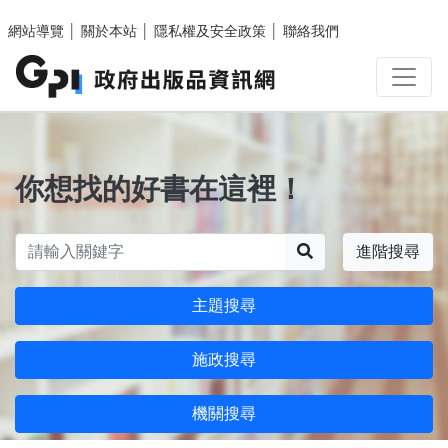
跳至主要內容區塊
網站導覽
│
關於本站
│
隱私權及安全政策
│
聯絡我們
你想找的好書在這裡！
搜尋
進階搜尋
主題搜尋
施政搜尋
機關搜尋