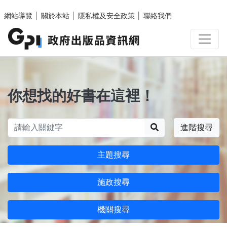
跳至主要內容區塊
網站導覽
│
關於本站
│
隱私權及安全政策
│
聯絡我們
你想找的好書在這裡！
搜尋
進階搜尋
主題搜尋
施政搜尋
機關搜尋