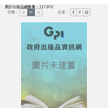
:::
累計出版品總數量：117,872
字體：
分享：
臉書分享(另開新視窗)
噗浪分享(另開新視
Line分享(另
小
中
大