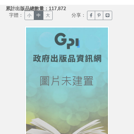
:::
累計出版品總數量：117,872
字體：
分享：
臉書分享(另開新視窗)
噗浪分享(另開新視
Line分享(另
小
中
大