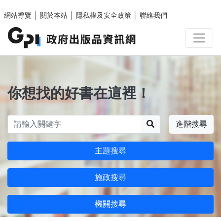
跳至主要內容區塊
網站導覽
│
關於本站
│
隱私權及安全政策
│
聯絡我們
你想找的好書在這裡！
搜尋
進階搜尋
主題搜尋
施政搜尋
機關搜尋