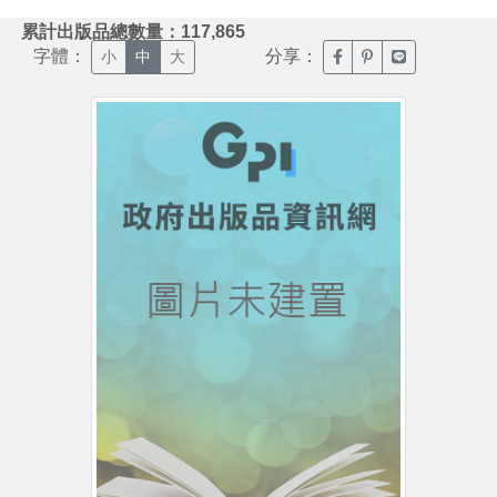
:::
累計出版品總數量：117,865
字體：
分享：
臉書分享(另開新視窗)
噗浪分享(另開新視
Line分享(另
小
中
大