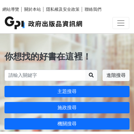
跳至主要內容區塊
網站導覽
│
關於本站
│
隱私權及安全政策
│
聯絡我們
你想找的好書在這裡！
搜尋
進階搜尋
主題搜尋
施政搜尋
機關搜尋