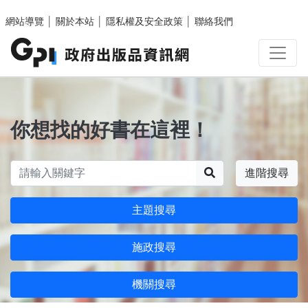
跳至主要內容區塊
網站導覽
│
關於本站
│
隱私權及安全政策
│
聯絡我們
你想找的好書在這裡！
搜尋
進階搜尋
主題搜尋
施政搜尋
機關搜尋