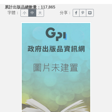
:::
累計出版品總數量：117,865
字體：
分享：
臉書分享(另開新視窗)
噗浪分享(另開新視
Line分享(另
小
中
大