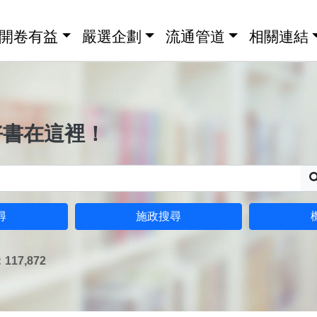
開卷有益
嚴選企劃
流通管道
相關連結
好書在這裡！
尋
施政搜尋
17,872