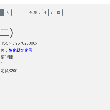
分享：
臉書分享(另開新視窗)
噗浪分享(另開新視窗)
Line分享(另開新視窗)
中
大
二)
／ISSN：957020088x
單位：
彰化縣文化局
菊16開
1
定價$200