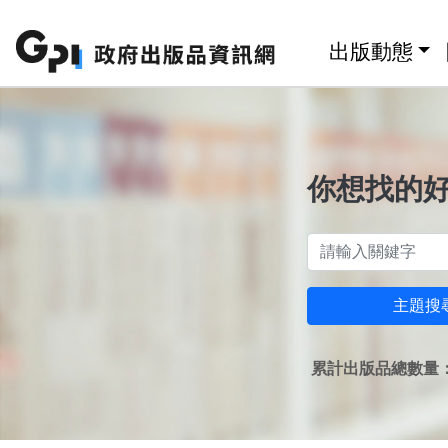
跳至主要內容區塊
:::
出版動態
你想找的
主題搜
累計出版品總數量：1