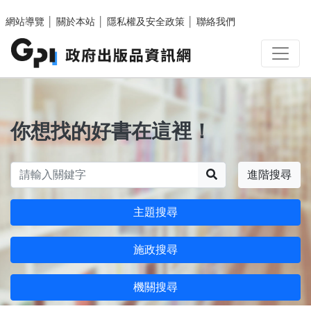
跳至主要內容區塊
網站導覽
│
關於本站
│
隱私權及安全政策
│
聯絡我們
你想找的好書在這裡！
搜尋
進階搜尋
主題搜尋
施政搜尋
機關搜尋