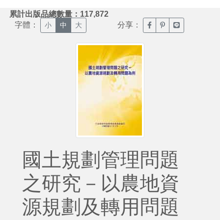
:::
累計出版品總數量：117,872
字體：
分享：
臉書分享(另開新視窗)
噗浪分享(另開新視
Line分享(另
小
中
大
國土規劃管理問題
之研究－以農地資
源規劃及轉用問題