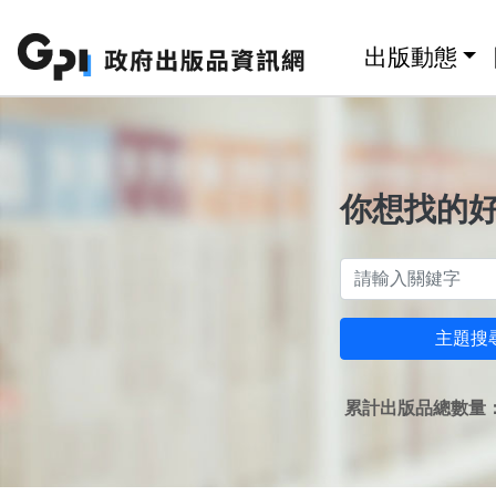
跳至主要內容區塊
:::
出版動態
你想找的
主題搜
累計出版品總數量：1