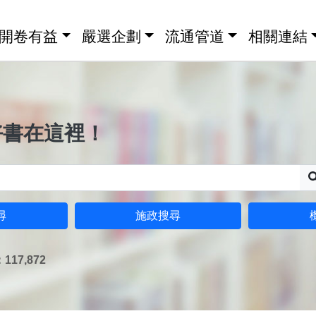
開卷有益
嚴選企劃
流通管道
相關連結
好書在這裡！
尋
施政搜尋
17,872