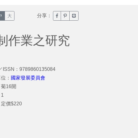
分享：
臉書分享(另開新視窗)
噗浪分享(另開新視窗)
Line分享(另開新視窗)
中
大
制作業之研究
／ISSN：9789860135084
單位：
國家發展委員會
菊16開
1
定價$220