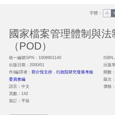
字體：
小
國家檔案管理體制與法
（POD）
統一編號GPN：1008901140
ISBN
出版日期：2000/01
出版
作/編/譯者：
郭介恆主持
，
行政院研究發展考核
開數：
委員會編
版次：
語言：中文
價格：
頁數：142
裝訂：平裝