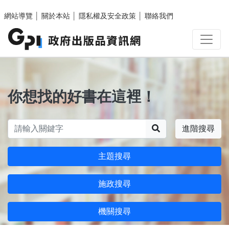
跳至主要內容區塊
網站導覽
│
關於本站
│
隱私權及安全政策
│
聯絡我們
你想找的好書在這裡！
搜尋
進階搜尋
主題搜尋
施政搜尋
機關搜尋