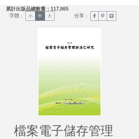
:::
累計出版品總數量：117,865
字體：
分享：
臉書分享(另開新視窗)
噗浪分享(另開新視
Line分享(另
小
中
大
檔案電子儲存管理