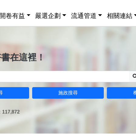
開卷有益
嚴選企劃
流通管道
相關連結
好書在這裡！
尋
施政搜尋
17,872