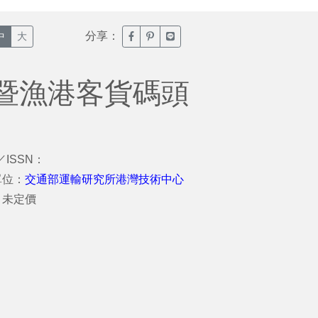
分享：
臉書分享(另開新視窗)
噗浪分享(另開新視窗)
Line分享(另開新視窗)
中
大
暨漁港客貨碼頭
／ISSN：
單位：
交通部運輸研究所港灣技術中心
：未定價