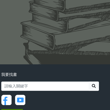
我要找書
搜尋