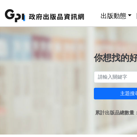
跳至主要內容區塊
:::
出版動態
你想找的
主題搜
累計出版品總數量：1