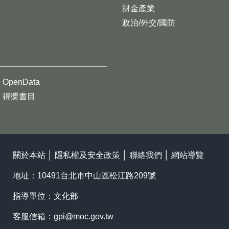
財金產業
政治/外交/國防
OpenData
得獎書目
關於本站
│
隱私權及安全政策
│
聯絡我們
│
網站導覽
地址：10491台北市中山區松江路209號
指導單位：文化部
客服信箱：
gpi@moc.gov.tw