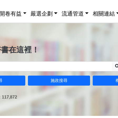
開卷有益
嚴選企劃
流通管道
相關連結
好書在這裡！
尋
施政搜尋
17,872