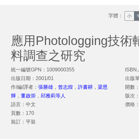
字體：
小
應用Photologging
料調查之研究
統一編號GPN：1009000355
ISBN
出版日期：2001/01
出版
作/編/譯者：
張勝雄
，
曾志煌
，
許書耕
，
梁恩
開數：
輝
，
董啟崇
，
邱雅莉等人
版次
語言：中文
價格：
頁數：170
裝訂：平裝