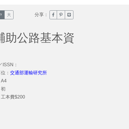
分享：
臉書分享(另開新視窗)
噗浪分享(另開新視窗)
Line分享(另開新視窗)
中
大
技術輔助公路基本資
／ISSN：
單位：
交通部運輸研究所
A4
：初
工本費$200