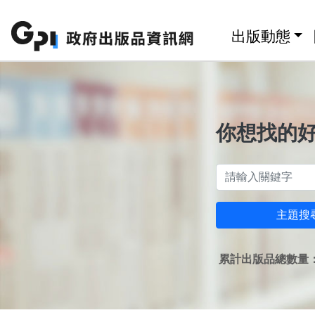
跳至主要內容區塊
:::
出版動態
你想找的
主題搜
累計出版品總數量：1