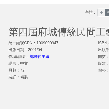
字體：
小
第四屆府城傳統民間工
統一編號GPN：1009000947
ISBN
出版日期：2001/04
出版
作/編/譯者：
鄭坤仲主編
開數：
語言：中文
版次
頁數：72
價格：
裝訂：精裝