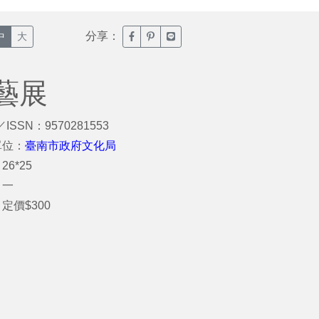
分享：
臉書分享(另開新視窗)
噗浪分享(另開新視窗)
Line分享(另開新視窗)
中
大
藝展
／ISSN：9570281553
單位：
臺南市政府文化局
26*25
：一
定價$300