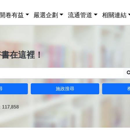
開卷有益
嚴選企劃
流通管道
相關連結
好書在這裡！
尋
施政搜尋
17,858