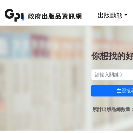
跳至主要內容區塊
:::
出版動態
你想找的
主題搜
累計出版品總數量：1