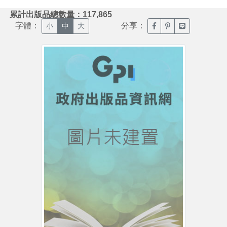
:::
累計出版品總數量：117,865
字體：
分享：
臉書分享(另開新視窗)
噗浪分享(另開新視
Line分享(另
小
中
大