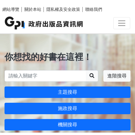
跳至主要內容區塊
網站導覽
│
關於本站
│
隱私權及安全政策
│
聯絡我們
你想找的好書在這裡！
搜尋
進階搜尋
主題搜尋
施政搜尋
機關搜尋