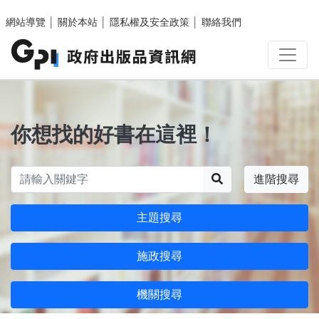
跳至主要內容區塊
網站導覽
│
關於本站
│
隱私權及安全政策
│
聯絡我們
你想找的好書在這裡！
搜尋
進階搜尋
主題搜尋
施政搜尋
機關搜尋