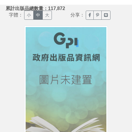
:::
累計出版品總數量：117,872
字體：
分享：
臉書分享(另開新視窗)
噗浪分享(另開新視
Line分享(另
小
中
大