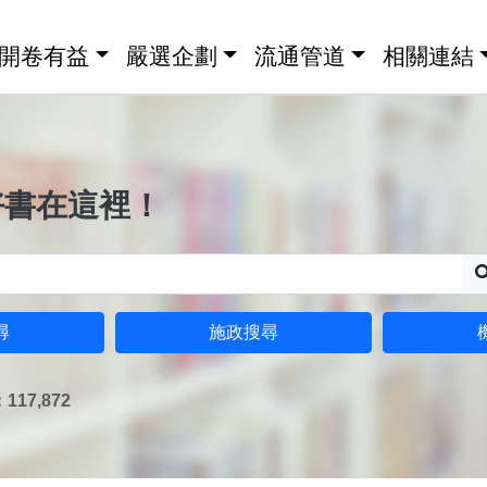
開卷有益
嚴選企劃
流通管道
相關連結
好書在這裡！
尋
施政搜尋
17,872