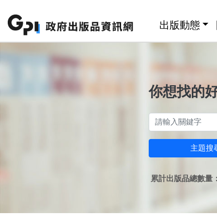
跳至主要內容區塊
:::
出版動態
你想找的
主題搜
累計出版品總數量：1