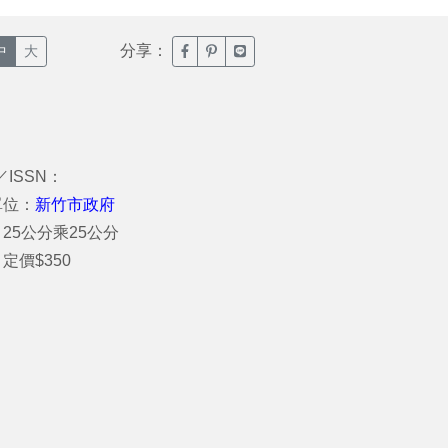
分享：
臉書分享(另開新視窗)
噗浪分享(另開新視窗)
Line分享(另開新視窗)
中
大
／ISSN：
單位：
新竹市政府
25公分乘25公分
定價$350