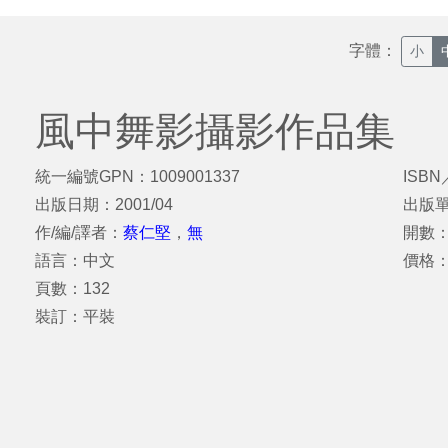
字體：
小
風中舞影攝影作品集
統一編號GPN：1009001337
ISBN
出版日期：2001/04
出版
作/編/譯者：
蔡仁堅
，
無
開數：
語言：中文
價格：
頁數：132
裝訂：平裝