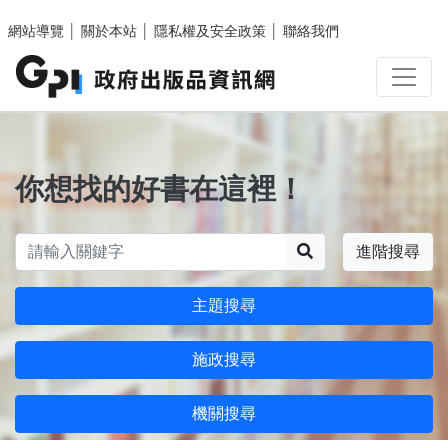
跳至主要內容區塊
網站導覽
│
關於本站
│
隱私權及安全政策
│
聯絡我們
你想找的好書在這裡！
搜尋
進階搜尋
主題搜尋
施政搜尋
機關搜尋