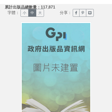
:::
累計出版品總數量：117,871
字體：
分享：
臉書分享(另開新視窗)
噗浪分享(另開新視
Line分享(另
小
中
大