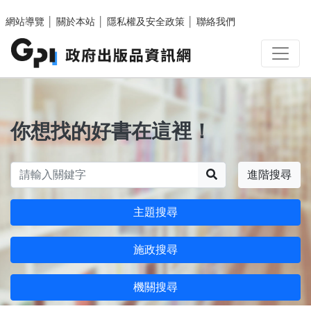
跳至主要內容區塊
網站導覽
│
關於本站
│
隱私權及安全政策
│
聯絡我們
你想找的好書在這裡！
搜尋
進階搜尋
主題搜尋
施政搜尋
機關搜尋