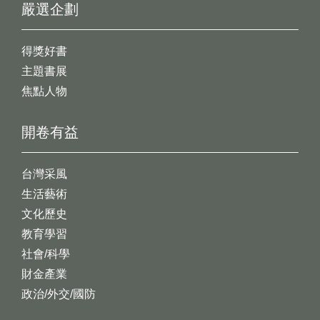
嚴選企劃
得獎好書
主題書展
焦點人物
開卷有益
台灣采風
生活藝術
文化歷史
教育學習
社會/科學
財金產業
政治/外交/國防