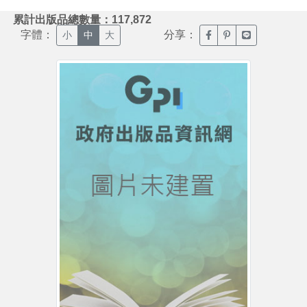
:::
累計出版品總數量：117,872
字體：
分享：
臉書分享(另開新視窗)
噗浪分享(另開新視
Line分享(另
小
中
大