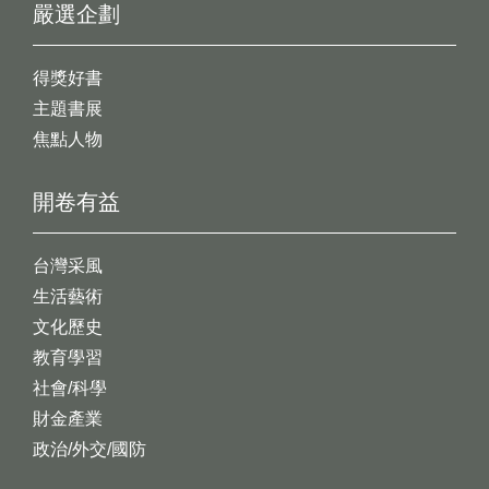
嚴選企劃
得獎好書
主題書展
焦點人物
開卷有益
台灣采風
生活藝術
文化歷史
教育學習
社會/科學
財金產業
政治/外交/國防