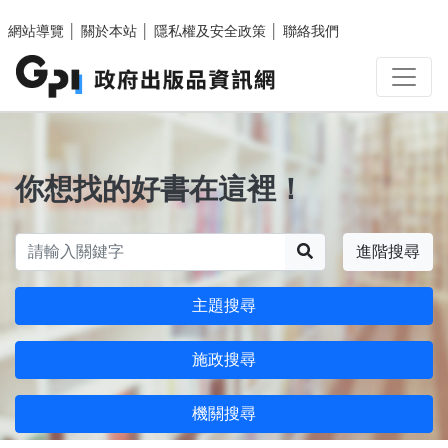
跳至主要內容區塊
網站導覽
│
關於本站
│
隱私權及安全政策
│
聯絡我們
你想找的好書在這裡！
搜尋
進階搜尋
主題搜尋
施政搜尋
機關搜尋