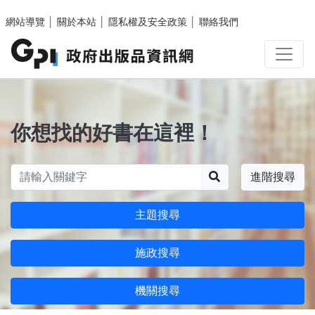
跳至主要內容區塊
網站導覽
│
關於本站
│
隱私權及安全政策
│
聯絡我們
你想找的好書在這裡！
搜尋
進階搜尋
主題搜尋
施政搜尋
機關搜尋