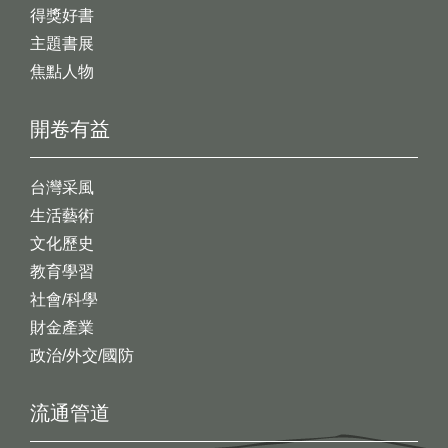
得獎好書
主題書展
焦點人物
開卷有益
台灣采風
生活藝術
文化歷史
教育學習
社會/科學
財金產業
政治/外交/國防
流通管道