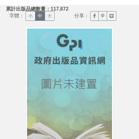
:::
累計出版品總數量：117,872
字體：
分享：
臉書分享(另開新視窗)
噗浪分享(另開新視
Line分享(另
小
中
大