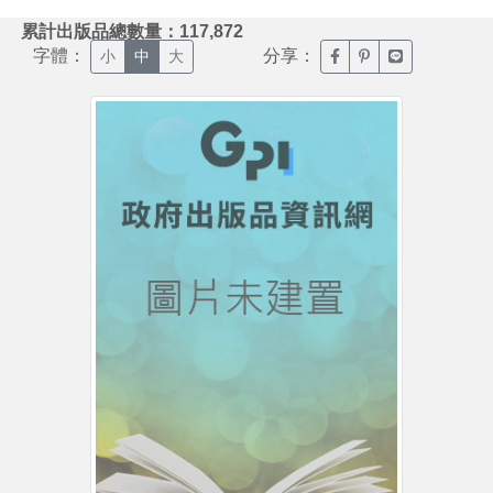
:::
累計出版品總數量：117,872
字體：
分享：
臉書分享(另開新視窗)
噗浪分享(另開新視
Line分享(另
小
中
大