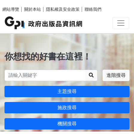
跳至主要內容區塊
網站導覽
│
關於本站
│
隱私權及安全政策
│
聯絡我們
你想找的好書在這裡！
搜尋
進階搜尋
主題搜尋
施政搜尋
機關搜尋