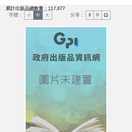
:::
累計出版品總數量：117,877
字體：
分享：
臉書分享(另開新視窗)
噗浪分享(另開新視
Line分享(另
小
中
大