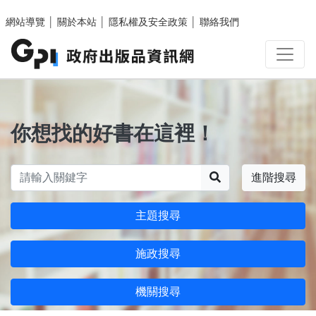
跳至主要內容區塊
網站導覽
│
關於本站
│
隱私權及安全政策
│
聯絡我們
你想找的好書在這裡！
搜尋
進階搜尋
主題搜尋
施政搜尋
機關搜尋