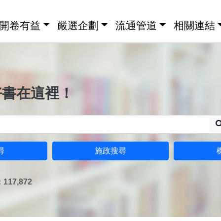
開卷有益
嚴選企劃
流通管道
相關連結
好書在這裡！
尋
施政搜尋
17,872