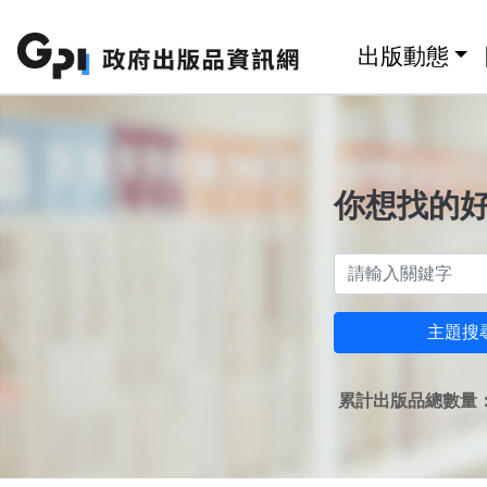
跳至主要內容區塊
:::
出版動態
你想找的
主題搜
累計出版品總數量：1