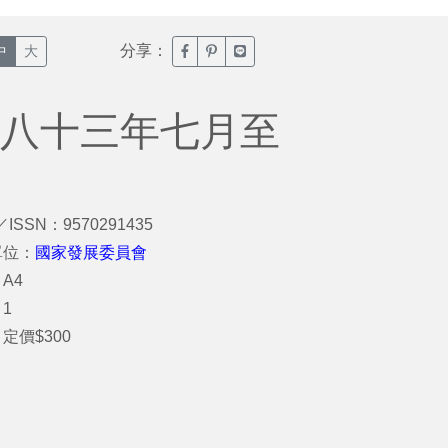
分享：
臉書分享(另開新視窗)
噗浪分享(另開新視窗)
Line分享(另開新視窗)
中
大
(八十三年七月至
／ISSN：9570291435
單位：
國家發展委員會
A4
1
定價$300