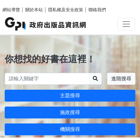
跳至主要內容區塊
網站導覽
│
關於本站
│
隱私權及安全政策
│
聯絡我們
你想找的好書在這裡！
搜尋
進階搜尋
主題搜尋
施政搜尋
機關搜尋