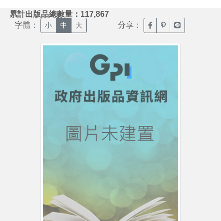
:::
累計出版品總數量：117,867
字體：
分享：
臉書分享(另開新視窗)
噗浪分享(另開新視
Line分享(另
小
中
大