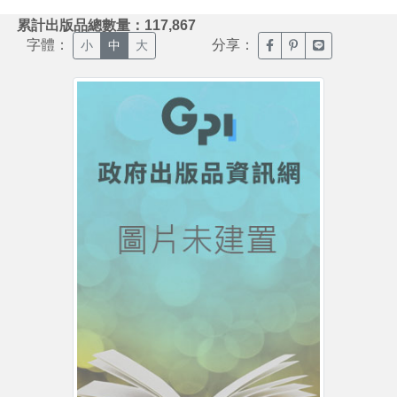
:::
累計出版品總數量：117,867
字體：
分享：
臉書分享(另開新視窗)
噗浪分享(另開新視
Line分享(另
小
中
大