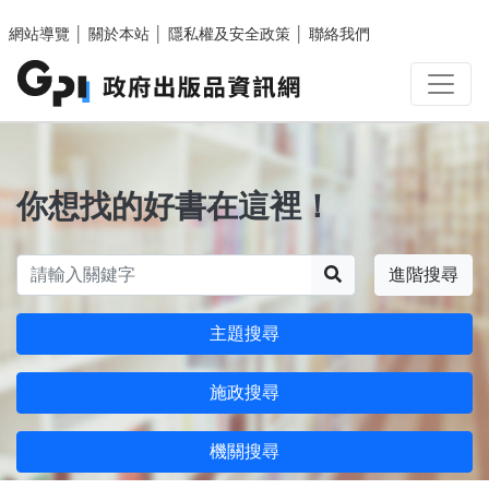
跳至主要內容區塊
網站導覽
│
關於本站
│
隱私權及安全政策
│
聯絡我們
你想找的好書在這裡！
搜尋
進階搜尋
主題搜尋
施政搜尋
機關搜尋