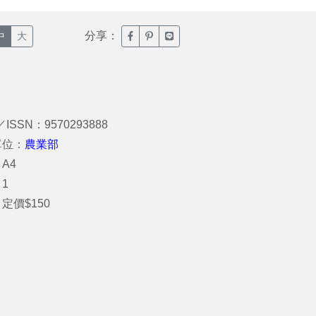
分享：
臉書分享(另開新視窗)
噗浪分享(另開新視窗)
Line分享(另開新視窗)
中
大
／ISSN：9570293888
單位：
農業部
A4
1
定價$150