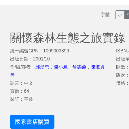
字體：
小
關懷森林生態之旅實錄
統一編號GPN：1009003899
ISBN
出版日期：2001/10
出版
作/編/譯者：
邱湧忠
，
錢小鳳
，
詹德榮
，
陳淑貞
開數：
等
版次：
語言：中文
價格：
頁數：64
裝訂：平裝
國家書店購買