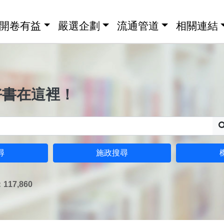
開卷有益
嚴選企劃
流通管道
相關連結
好書在這裡！
尋
施政搜尋
17,860