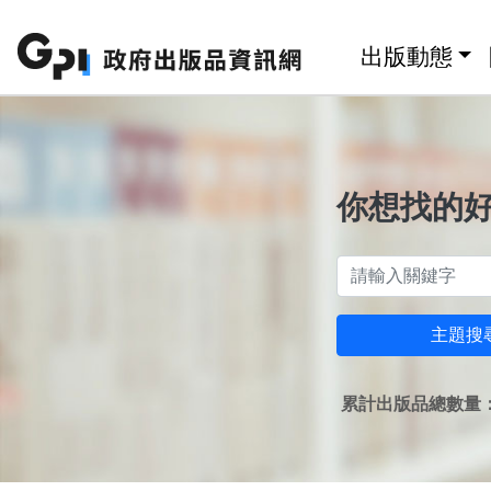
跳至主要內容區塊
:::
出版動態
你想找的
主題搜
累計出版品總數量：1