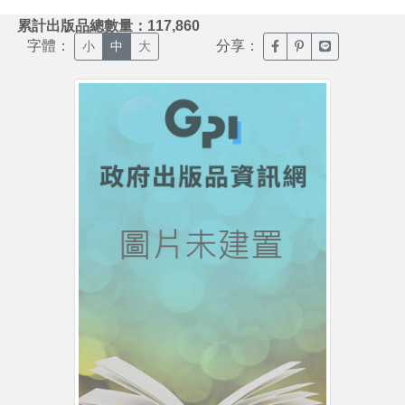
:::
累計出版品總數量：117,860
字體：
分享：
臉書分享(另開新視窗)
噗浪分享(另開新視
Line分享(另
小
中
大