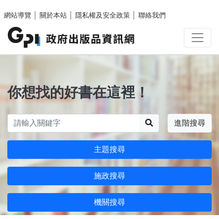
跳至主要內容區塊
網站導覽
│
關於本站
│
隱私權及安全政策
│
聯絡我們
你想找的好書在這裡！
搜尋
進階搜尋
主題搜尋
施政搜尋
機關搜尋