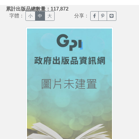
:::
累計出版品總數量：117,872
字體：
分享：
臉書分享(另開新視窗)
噗浪分享(另開新視
Line分享(另
小
中
大