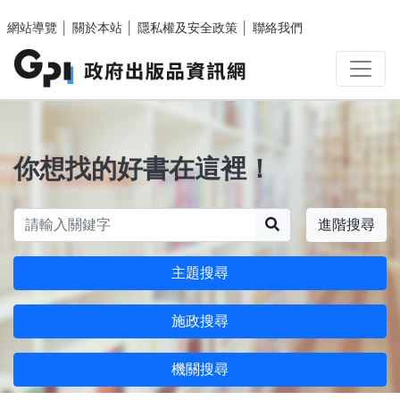
跳至主要內容區塊
網站導覽
│
關於本站
│
隱私權及安全政策
│
聯絡我們
你想找的好書在這裡！
搜尋
進階搜尋
主題搜尋
施政搜尋
機關搜尋