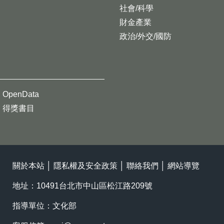
社會/科學
財金產業
政治/外交/國防
OpenData
得獎書目
關於本站
│
隱私權及安全政策
│
聯絡我們
│
網站導覽
地址：10491台北市中山區松江路209號
指導單位：文化部