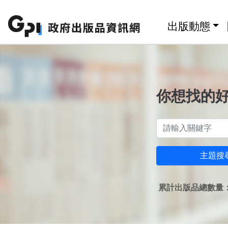
跳至主要內容區塊
:::
出版動態
你想找的
主題搜
累計出版品總數量：1