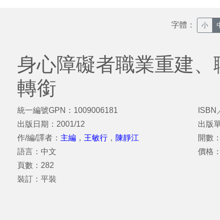
字體：
小
身心障礙者職業重建、
轉銜
統一編號GPN：1009006181
ISBN
出版日期：2001/12
出版
作/編/譯者：
主編
，
王敏行
，
陳靜江
開數：
語言：中文
價格：
頁數：282
裝訂：平裝