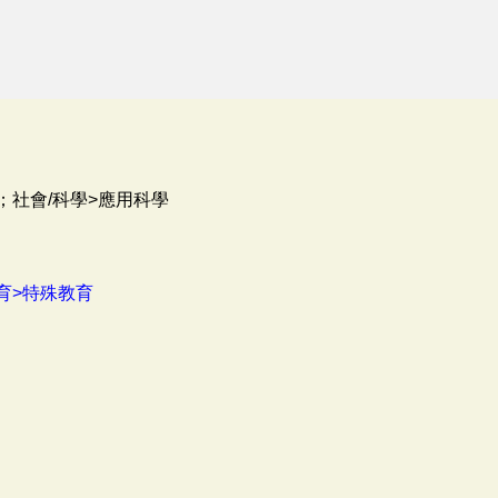
；社會/科學>應用科學
育>特殊教育