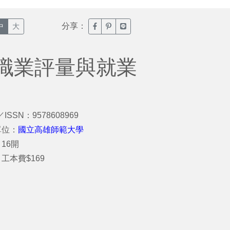
分享：
臉書分享(另開新視窗)
噗浪分享(另開新視窗)
Line分享(另開新視窗)
中
大
職業評量與就業
／ISSN：9578608969
單位：
國立高雄師範大學
16開
工本費$169