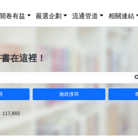
開卷有益
嚴選企劃
流通管道
相關連結
好書在這裡！
尋
施政搜尋
17,865