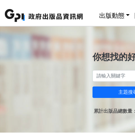
跳至主要內容區塊
:::
出版動態
你想找的
主題搜
累計出版品總數量：1