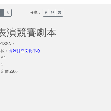
分享：
臉書分享(另開新視窗)
噗浪分享(另開新視窗)
Line分享(另開新視窗)
中
大
表演競賽劇本
／ISSN：
單位：
高雄縣立文化中心
A4
1
定價$500