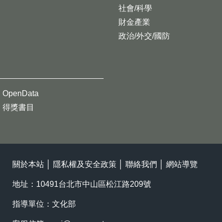
社會/科學
財金產業
政治/外交/國防
OpenData
得獎書目
關於本站
│
隱私權及安全政策
│
聯絡我們
│
網站導覽
地址：10491台北市中山區松江路209號
指導單位：文化部