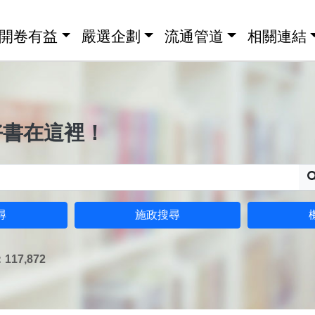
開卷有益
嚴選企劃
流通管道
相關連結
好書在這裡！
尋
施政搜尋
17,872