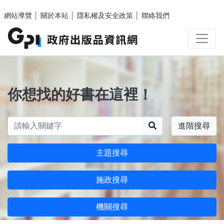
跳至主要內容區塊
網站導覽
│
關於本站
│
隱私權及安全政策
│
聯絡我們
你想找的好書在這裡！
搜尋
進階搜尋
主題搜尋
施政搜尋
機關搜尋