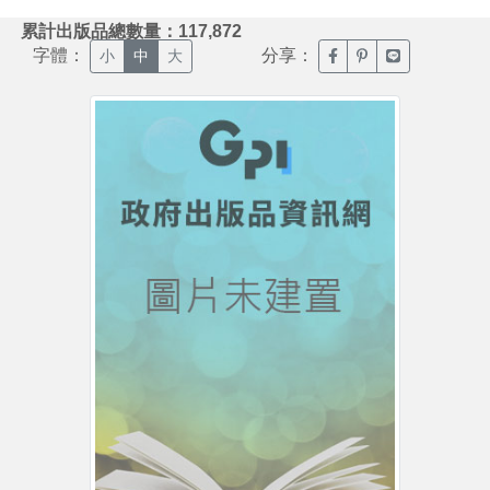
:::
累計出版品總數量：117,872
字體：
分享：
臉書分享(另開新視窗)
噗浪分享(另開新視
Line分享(另
小
中
大