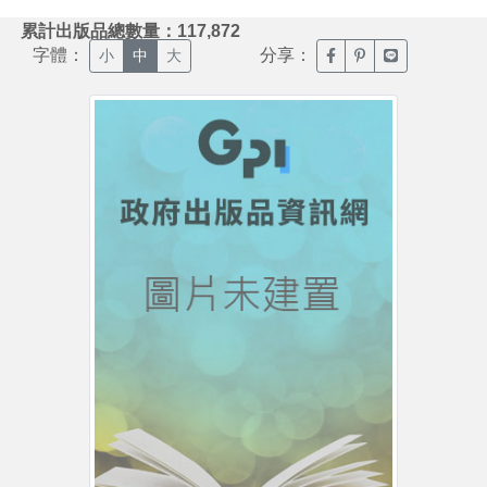
:::
累計出版品總數量：117,872
字體：
分享：
臉書分享(另開新視窗)
噗浪分享(另開新視
Line分享(另
小
中
大