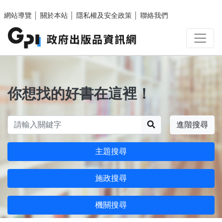
跳至主要內容區塊
網站導覽
│
關於本站
│
隱私權及安全政策
│
聯絡我們
你想找的好書在這裡！
搜尋
進階搜尋
主題搜尋
施政搜尋
機關搜尋