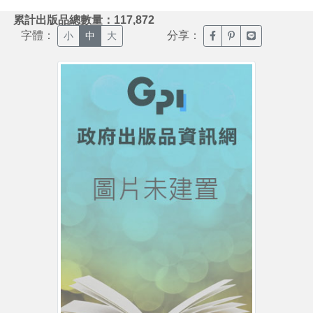
:::
累計出版品總數量：117,872
字體：
分享：
臉書分享(另開新視窗)
噗浪分享(另開新視
Line分享(另
小
中
大