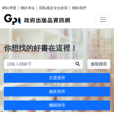
跳至主要內容區塊
網站導覽
│
關於本站
│
隱私權及安全政策
│
聯絡我們
你想找的好書在這裡！
搜尋
進階搜尋
主題搜尋
施政搜尋
機關搜尋