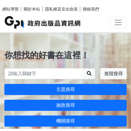
跳至主要內容區塊
網站導覽
│
關於本站
│
隱私權及安全政策
│
聯絡我們
你想找的好書在這裡！
搜尋
進階搜尋
主題搜尋
施政搜尋
機關搜尋