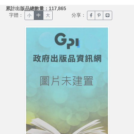
:::
累計出版品總數量：117,865
字體：
分享：
臉書分享(另開新視窗)
噗浪分享(另開新視
Line分享(另
小
中
大