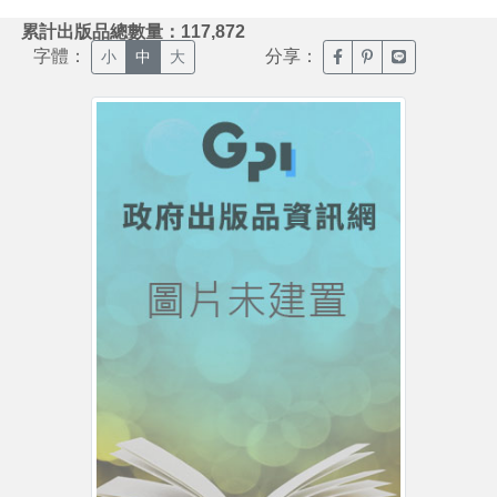
:::
累計出版品總數量：117,872
字體：
分享：
臉書分享(另開新視窗)
噗浪分享(另開新視
Line分享(另
小
中
大