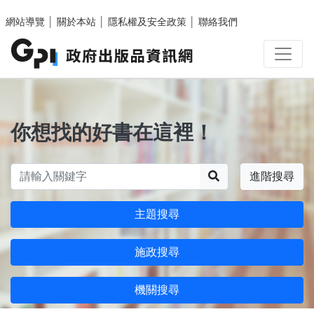
跳至主要內容區塊
網站導覽
│
關於本站
│
隱私權及安全政策
│
聯絡我們
你想找的好書在這裡！
搜尋
進階搜尋
主題搜尋
施政搜尋
機關搜尋