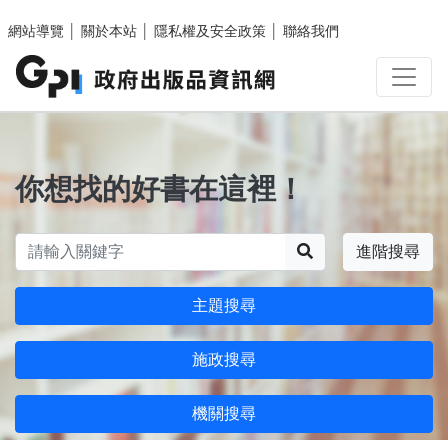
跳至主要內容區塊
網站導覽
│
關於本站
│
隱私權及安全政策
│
聯絡我們
你想找的好書在這裡！
搜尋
進階搜尋
主題搜尋
施政搜尋
機關搜尋