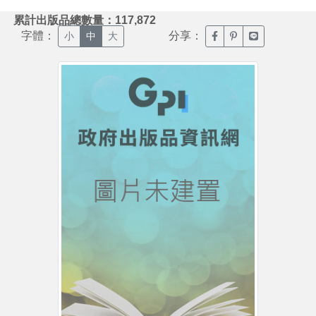
:::
累計出版品總數量：117,872
字體：
分享：
臉書分享(另開新視窗)
噗浪分享(另開新視
Line分享(另
小
中
大