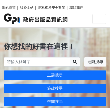
跳至主要內容區塊
網站導覽
│
關於本站
│
隱私權及安全政策
│
聯絡我們
你想找的好書在這裡！
搜尋
進階搜尋
主題搜尋
施政搜尋
機關搜尋