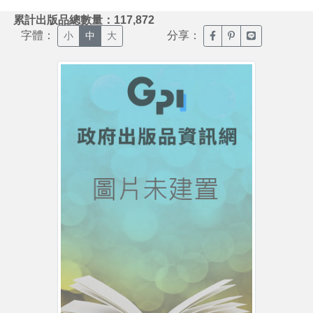
:::
累計出版品總數量：117,872
字體：
分享：
臉書分享(另開新視窗)
噗浪分享(另開新視
Line分享(另
小
中
大