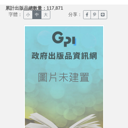
:::
累計出版品總數量：117,871
字體：
分享：
臉書分享(另開新視窗)
噗浪分享(另開新視
Line分享(另
小
中
大