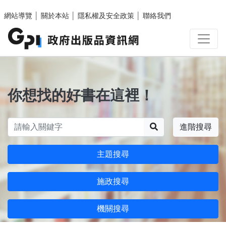
跳至主要內容區塊
網站導覽
│
關於本站
│
隱私權及安全政策
│
聯絡我們
你想找的好書在這裡！
搜尋
進階搜尋
主題搜尋
施政搜尋
機關搜尋