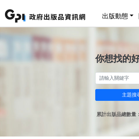
跳至主要內容區塊
:::
出版動態
你想找的
主題搜
累計出版品總數量：1