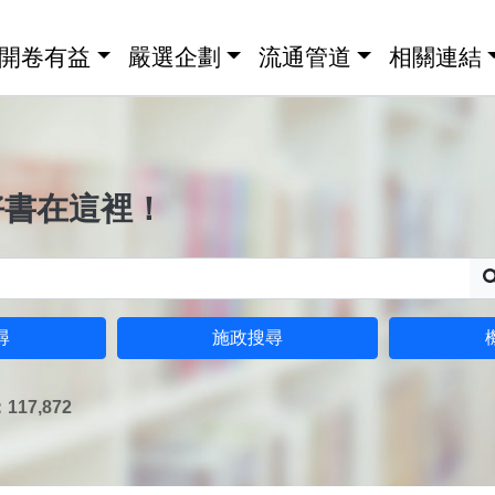
開卷有益
嚴選企劃
流通管道
相關連結
好書在這裡！
尋
施政搜尋
17,872