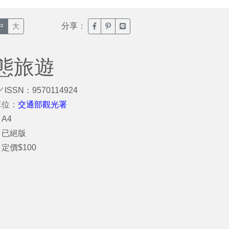
分享：
臉書分享(另開新視窗)
噗浪分享(另開新視窗)
Line分享(另開新視窗)
中
大
態旅遊
／ISSN：9570114924
單位：
交通部觀光署
A4
：已絕版
定價$100