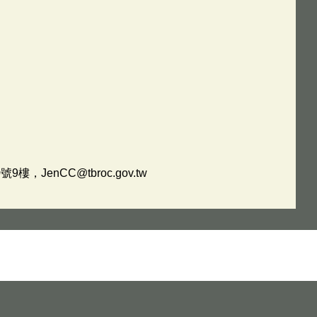
enCC@tbroc.gov.tw