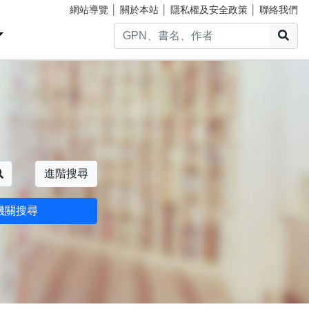
網站導覽
│
關於本站
│
隱私權及安全政策
│
聯絡我們
搜
搜尋
進階搜尋
機關搜尋