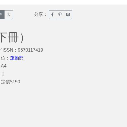
分享：
臉書分享(另開新視窗)
噗浪分享(另開新視窗)
Line分享(另開新視窗)
中
大
下冊）
／ISSN：9570117419
單位：
運動部
A4
：１
定價$150