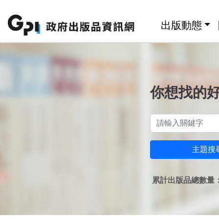
跳至主要內容區塊
:::
出版動態
你想找的
主題搜
累計出版品總數量：1