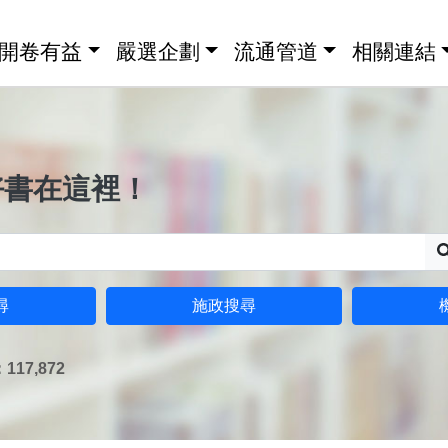
開卷有益
嚴選企劃
流通管道
相關連結
好書在這裡！
尋
施政搜尋
17,872