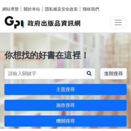
跳至主要內容區塊
網站導覽
│
關於本站
│
隱私權及安全政策
│
聯絡我們
你想找的好書在這裡！
搜尋
進階搜尋
主題搜尋
施政搜尋
機關搜尋