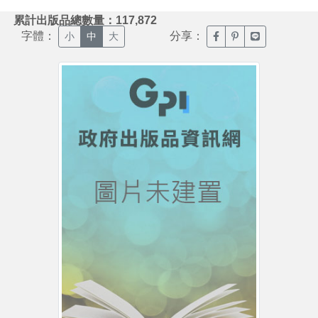
:::
累計出版品總數量：117,872
字體：
分享：
臉書分享(另開新視窗)
噗浪分享(另開新視
Line分享(另
小
中
大