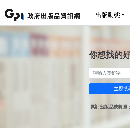
跳至主要內容區塊
:::
出版動態
你想找的
主題搜
累計出版品總數量：1