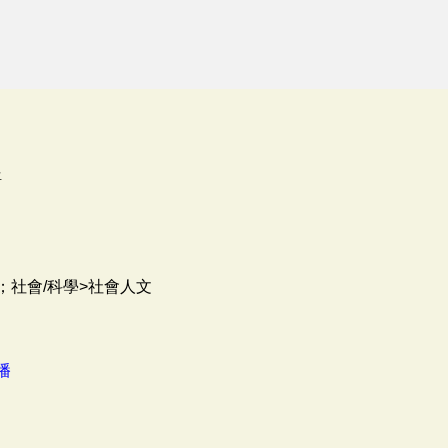
語
；社會/科學>社會人文
播