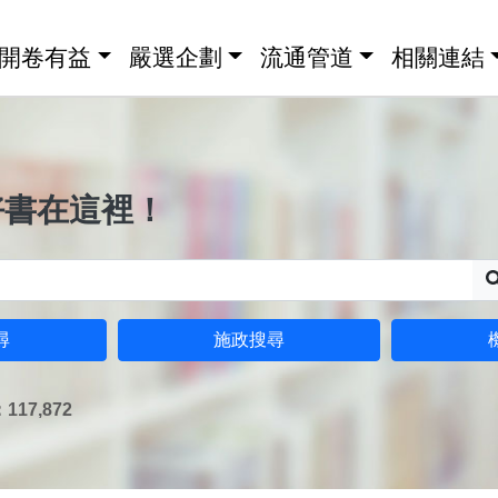
開卷有益
嚴選企劃
流通管道
相關連結
好書在這裡！
尋
施政搜尋
17,872