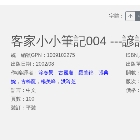
字體：
小
客家小小筆記004 ---
統一編號GPN：1009102275
ISBN
出版日期：2002/08
出版
作/編/譯者：
涂春景
，
古國順
，
羅肇錦
，
張典
開數：
婉
，
古梓龍
，
楊美峰
，
洪玲芝
版次：
語言：中文
價格：
頁數：100
裝訂：平裝