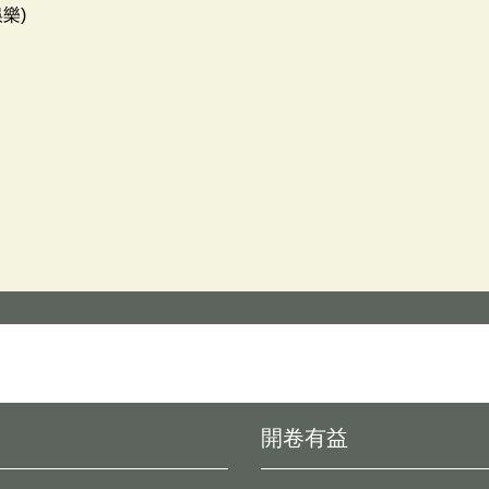
樂)
開卷有益