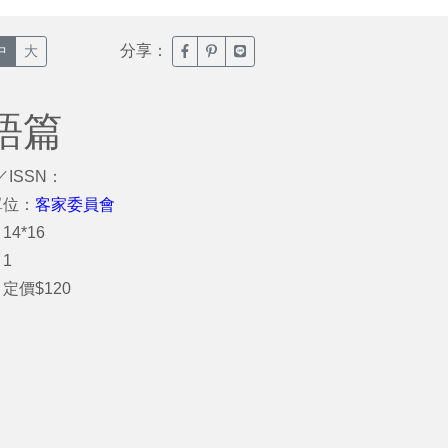
分享：
臉書分享(另開新視窗)
噗浪分享(另開新視窗)
Line分享(另開新視窗)
中
大
諺語篇
／ISSN：
單位：
客家委員會
14*16
1
定價$120