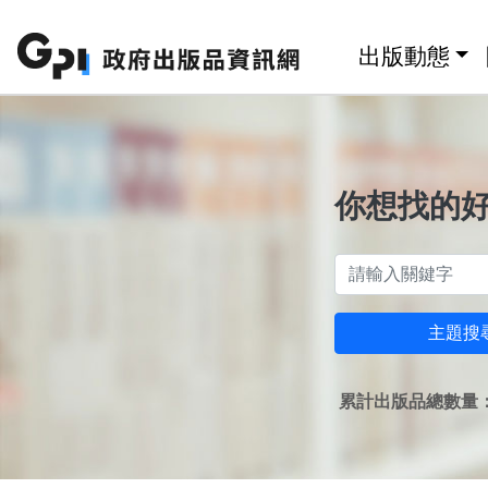
跳至主要內容區塊
:::
出版動態
你想找的
主題搜
累計出版品總數量：1