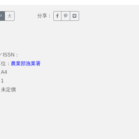
分享：
臉書分享(另開新視窗)
噗浪分享(另開新視窗)
Line分享(另開新視窗)
中
大
／ISSN：
單位：
農業部漁業署
A4
1
：未定價