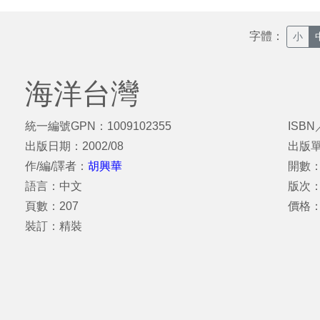
字體：
小
海洋台灣
統一編號GPN：1009102355
ISBN
出版日期：2002/08
出版
作/編/譯者：
胡興華
開數：
語言：中文
版次：
頁數：207
價格
裝訂：精裝