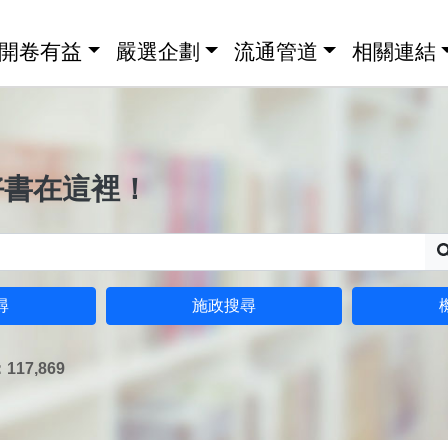
開卷有益
嚴選企劃
流通管道
相關連結
好書在這裡！
尋
施政搜尋
17,869