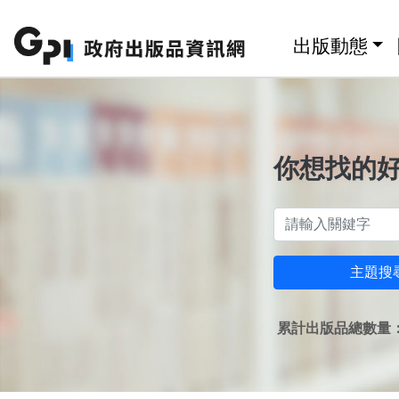
跳至主要內容區塊
:::
出版動態
你想找的
主題搜
累計出版品總數量：1