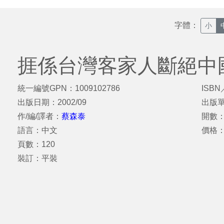
字體：
小
捱係台灣客家人斷絕中
統一編號GPN：1009102786
ISBN
出版日期：2002/09
出版
作/編/譯者：
蔡森泰
開數：
語言：中文
價格：
頁數：120
裝訂：平裝