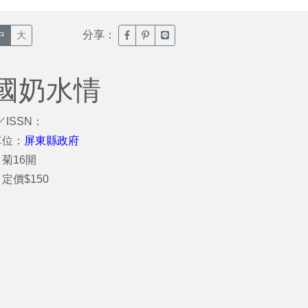
分享：
臉書分享(另開新視窗)
噗浪分享(另開新視窗)
Line分享(另開新視窗)
中
大
國奶水情
／ISSN：
單位：
屏東縣政府
菊16開
定價$150