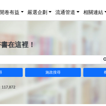
開卷有益
嚴選企劃
流通管道
相關連結
好書在這裡！
尋
施政搜尋
17,872