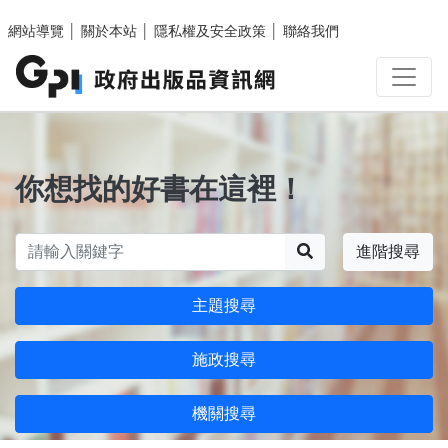
跳至主要內容區塊
網站導覽
│
關於本站
│
隱私權及安全政策
│
聯絡我們
你想找的好書在這裡！
搜尋
進階搜尋
主題搜尋
施政搜尋
機關搜尋