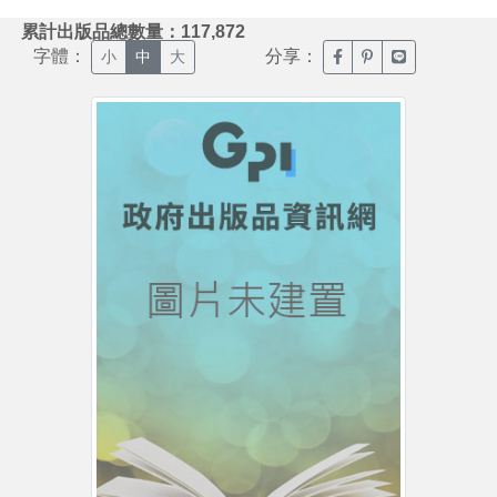
:::
累計出版品總數量：117,872
字體：
分享：
臉書分享(另開新視窗)
噗浪分享(另開新視
Line分享(另
小
中
大