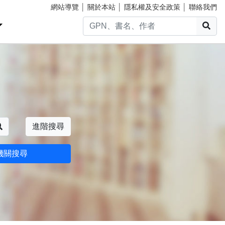
網站導覽
│
關於本站
│
隱私權及安全政策
│
聯絡我們
搜
搜尋
進階搜尋
機關搜尋