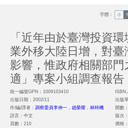
字體：
小
「近年由於臺灣投資環
業外移大陸日增，對臺
影響，惟政府相關部門
適」專案小組調查報告
統一編號GPN：1009103410
ISBN
出版日期：2002/11
出版
作/編/譯者：
調察委員李伸一
，
趙榮耀
，
林時機
開數：
語言：中文
版次：
頁數：210
價格：