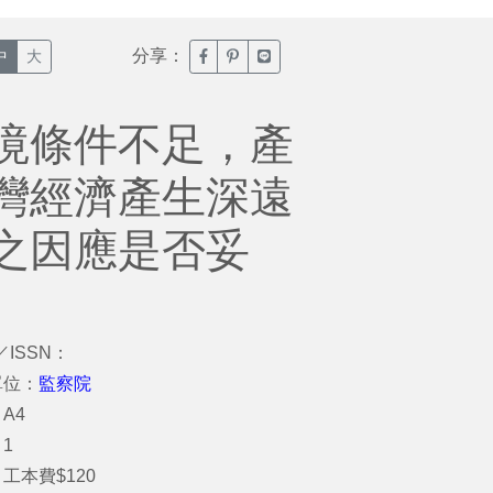
分享：
臉書分享(另開新視窗)
噗浪分享(另開新視窗)
Line分享(另開新視窗)
中
大
境條件不足，產
灣經濟產生深遠
之因應是否妥
／ISSN：
單位：
監察院
A4
1
工本費$120