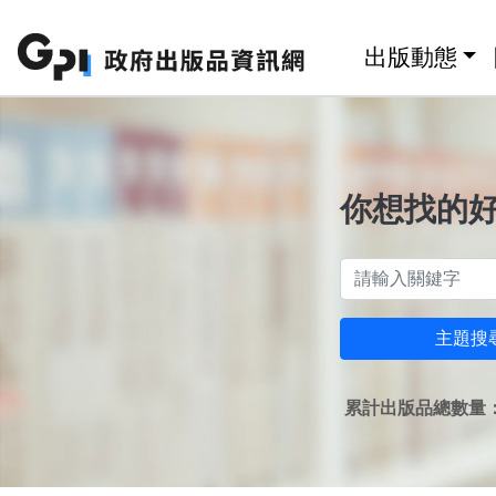
跳至主要內容區塊
:::
出版動態
你想找的
主題搜
累計出版品總數量：1