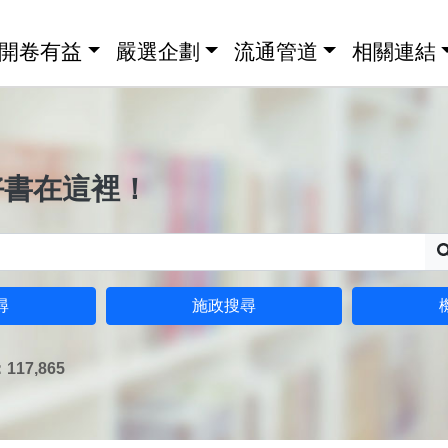
開卷有益
嚴選企劃
流通管道
相關連結
好書在這裡！
尋
施政搜尋
17,865