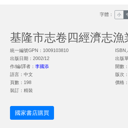
字體：
小
基隆市志卷四經濟志漁
統一編號GPN：1009103810
ISBN
出版日期：2002/12
出版
作/編/譯者：
李國添
開數：
語言：中文
版次：
頁數：198
價格：
裝訂：精裝
國家書店購買