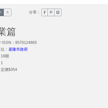
分享：
臉書分享(另開新視窗)
噗浪分享(另開新視窗)
Line分享(另開新視窗)
中
大
業篇
／ISSN：9570124865
單位：
基隆市政府
16開
1
定價$354