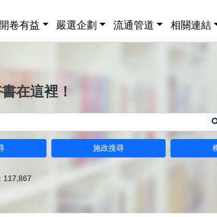
開卷有益
嚴選企劃
流通管道
相關連結
好書在這裡！
尋
施政搜尋
17,867