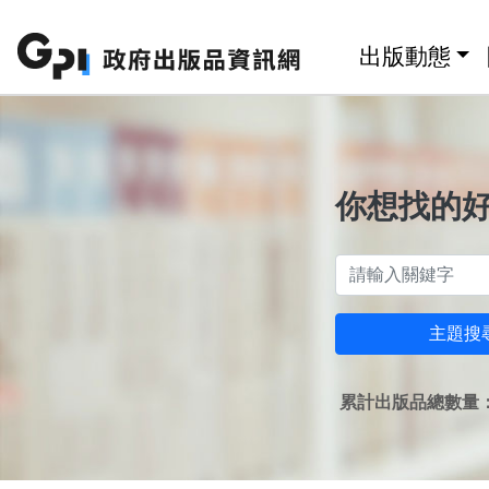
跳至主要內容區塊
:::
出版動態
你想找的
主題搜
累計出版品總數量：1