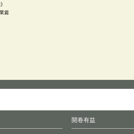
)
業篇
開卷有益