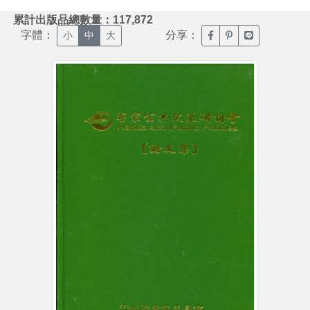
:::
累計出版品總數量：117,872
字體：
分享：
臉書分享(另開新視窗)
噗浪分享(另開新視
Line分享(另
小
中
大