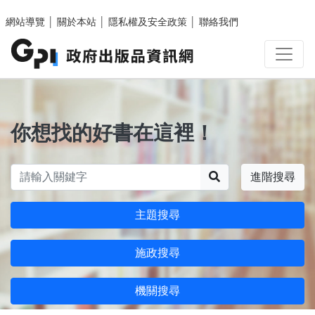
跳至主要內容區塊
網站導覽
│
關於本站
│
隱私權及安全政策
│
聯絡我們
你想找的好書在這裡！
搜尋
進階搜尋
主題搜尋
施政搜尋
機關搜尋